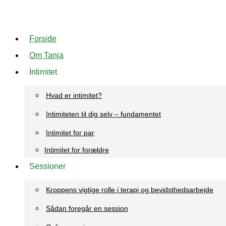
Videre
til
Forside
indhold
Om Tanja
Intimitet
Hvad er intimitet?
Intimiteten til dig selv – fundamentet
Intimitet for par
Intimitet for forældre
Sessioner
Kroppens vigtige rolle i terapi og bevidsthedsarbejde
Sådan foregår en session