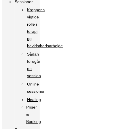
Sessioner
Kroppens
vigtige
rolle i
terapi
og
bevidsthedsarbejde
Sådan
foregår
en
session
Online
sessioner
Healing
Priser
&
Booking