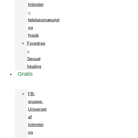
Intimitet
–
følelsesmæssigt
og
fysisk
Foredrag
–
Sexual
healing
Gratis
FB-
gruppe:
Universet
af
Intimitet
og