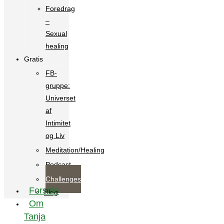
Foredrag
–
Sexual
healing
Gratis
FB-
gruppe:
Universet
af
Intimitet
og Liv
Meditation/Healing
Podcast
Challenges
Forside
Blog
Om
Tanja