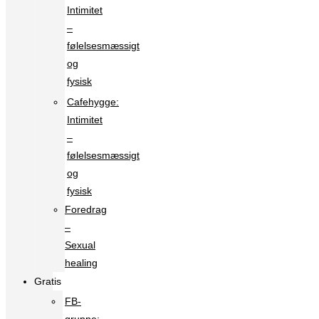
Intimitet
–
følelsesmæssigt
og
fysisk
Cafehygge:
Intimitet
–
følelsesmæssigt
og
fysisk
Foredrag
–
Sexual
healing
Gratis
FB-