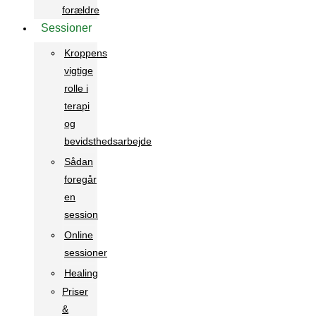
forældre
Sessioner
Kroppens
vigtige
rolle i
terapi
og
bevidsthedsarbejde
Sådan
foregår
en
session
Online
sessioner
Healing
Priser
&