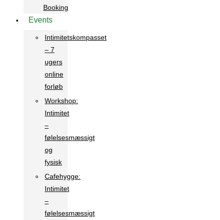
Booking
Events
Intimitetskompasset
– 7
ugers
online
forløb
Workshop:
Intimitet
–
følelsesmæssigt
og
fysisk
Cafehygge:
Intimitet
–
følelsesmæssigt