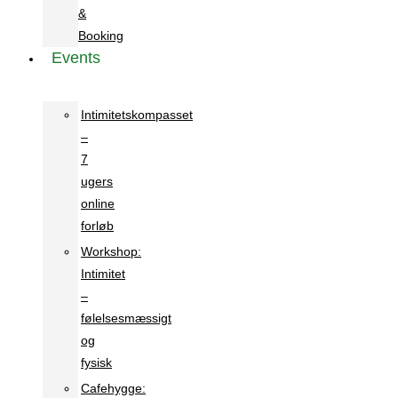
&
Booking
Events
Intimitetskompasset
–
7
ugers
online
forløb
Workshop:
Intimitet
–
følelsesmæssigt
og
fysisk
Cafehygge: