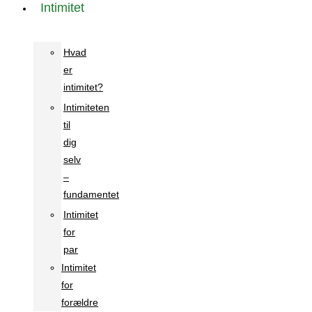
Intimitet
Hvad
er
intimitet?
Intimiteten
til
dig
selv
–
fundamentet
Intimitet
for
par
Intimitet
for
forældre