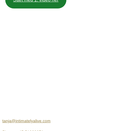
Kontakt
Body Therapy
Jersie Strandvej 23
2680 Solrød Strand
tanja@intimatelyalive.com