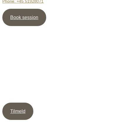
Phone: +45 51928071
Book session
Nyhedsbrev
Tilmeld dig mit Nyhedsbrev og modtag guiden ” 5 veje til
mere Intimitet ” samt min Meditation / Healing, som støtte til
at skabe dybe & værdige relationer.
Tilmeld