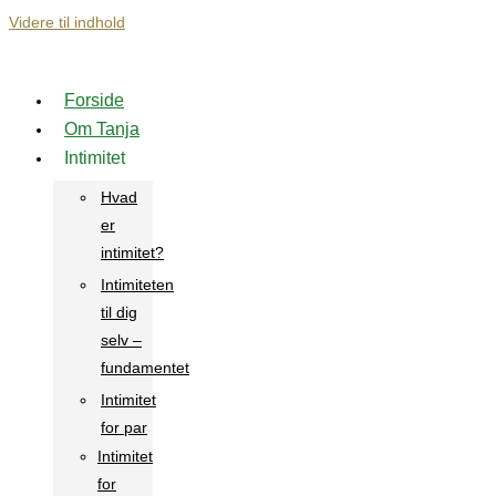
Videre til indhold
Forside
Om Tanja
Intimitet
Hvad
er
intimitet?
Intimiteten
til dig
selv –
fundamentet
Intimitet
for par
Intimitet
for