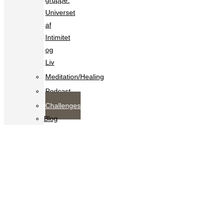
gruppe:
Universet
af
Intimitet
og
Liv
Meditation/Healing
Podcast
Challenges
Blog