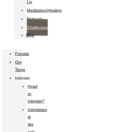
Liv
Meditation/Healing
Podcast
Challenges
Blog
Forside
Om
Tanja
Intimitet
Hvad
er
intimitet?
Intimiteten
til
dig
selv