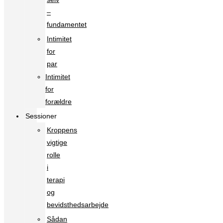
–
fundamentet
Intimitet
for
par
Intimitet
for
forældre
Sessioner
Kroppens
vigtige
rolle
i
terapi
og
bevidsthedsarbejde
Sådan