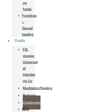
og
fysisk
Foredrag
–
Sexual
healing
Gratis
FB-
gruppe:
Universet
af
Intimitet
og Liv
Meditation/Healing
Podcast
Challenges
Blog