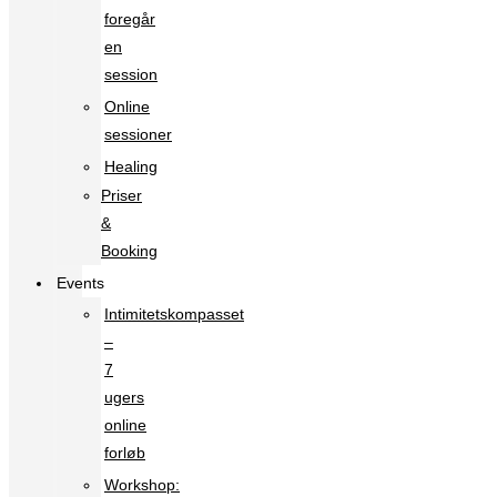
foregår
en
session
Online
sessioner
Healing
Priser
&
Booking
Events
Intimitetskompasset
–
7
ugers
online
forløb
Workshop: