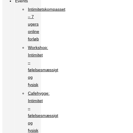
Events
Intimitetskompasset
– 7
ugers
online
forløb
Workshop:
Intimitet
–
følelsesmæssigt
og
fysisk
Cafehygge:
Intimitet
–
følelsesmæssigt
og
fysisk