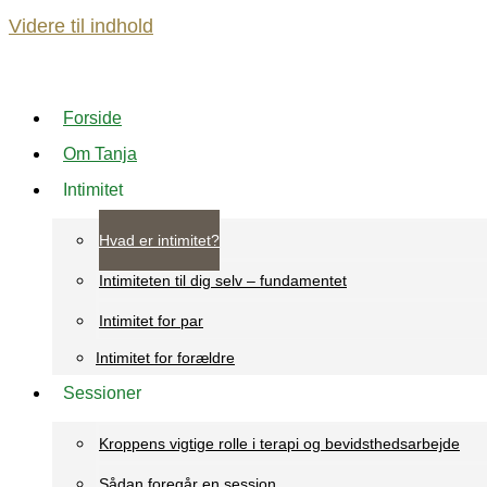
Videre til indhold
Forside
Om Tanja
Intimitet
Hvad er intimitet?
Intimiteten til dig selv – fundamentet
Intimitet for par
Intimitet for forældre
Sessioner
Kroppens vigtige rolle i terapi og bevidsthedsarbejde
Sådan foregår en session