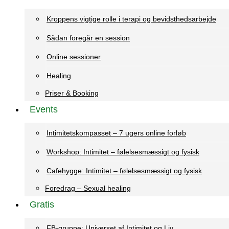
Kroppens vigtige rolle i terapi og bevidsthedsarbejde
Sådan foregår en session
Online sessioner
Healing
Priser & Booking
Events
Intimitetskompasset – 7 ugers online forløb
Workshop: Intimitet – følelsesmæssigt og fysisk
Cafehygge: Intimitet – følelsesmæssigt og fysisk
Foredrag – Sexual healing
Gratis
FB-gruppe: Universet af Intimitet og Liv