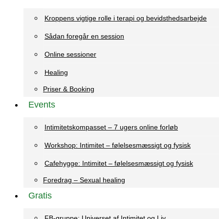
Kroppens vigtige rolle i terapi og bevidsthedsarbejde
Sådan foregår en session
Online sessioner
Healing
Priser & Booking
Events
Intimitetskompasset – 7 ugers online forløb
Workshop: Intimitet – følelsesmæssigt og fysisk
Cafehygge: Intimitet – følelsesmæssigt og fysisk
Foredrag – Sexual healing
Gratis
FB-gruppe: Universet af Intimitet og Liv