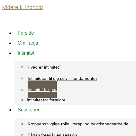
Videre til indhold
Forside
Om Tanja
Intimitet
Hvad er intimitet?
Intimiteten til dig selv – fundamentet
Intimitet for par
Intimitet for forældre
Sessioner
Kroppens vigtige rolle i terapi og bevidsthedsarbejde
Sådan foregår en session