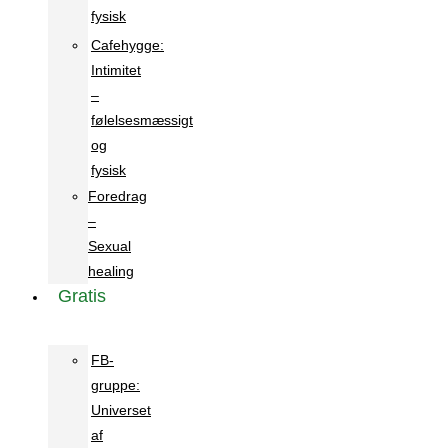
fysisk
Cafehygge:
Intimitet
–
følelsesmæssigt
og
fysisk
Foredrag
–
Sexual
healing
Gratis
FB-
gruppe:
Universet
af