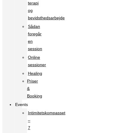
terapi
og
bevidsthedsarbejde
Sådan
foregår
en
session
Online
sessioner
Healing
Priser
&
Booking
Events
Intimitetskompasset
–
7