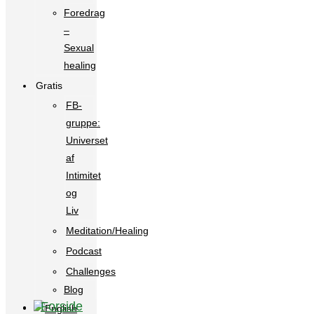
Foredrag
–
Sexual
healing
Gratis
FB-
gruppe:
Universet
af
Intimitet
og
Liv
Meditation/Healing
Podcast
Challenges
Blog
Forside