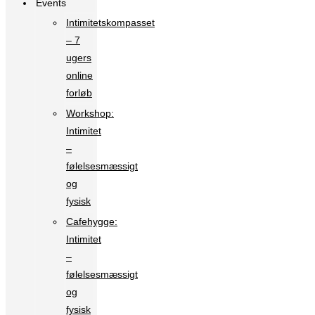
Events
Intimitetskompasset
– 7
ugers
online
forløb
Workshop:
Intimitet
–
følelsesmæssigt
og
fysisk
Cafehygge:
Intimitet
–
følelsesmæssigt
og
fysisk