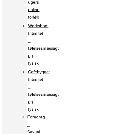
ugers
online
forløb
Workshop:
Intimitet
–
følelsesmæssigt
og
fysisk
Cafehygge:
Intimitet
–
følelsesmæssigt
og
fysisk
Foredrag
–
Sexual