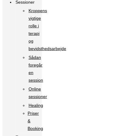
Sessioner
Kroppens
vigtige
rolle i
terapi
og
bevidsthedsarbejde
Sådan
foregår
en
session
Online
sessioner
Healing
Priser
&
Booking