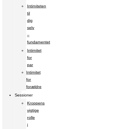
Intimiteten
til
dig
selv
–
fundamentet
Intimitet
for
par
Intimitet
for
forældre
Sessioner
Kroppens
vigtige
rolle
i