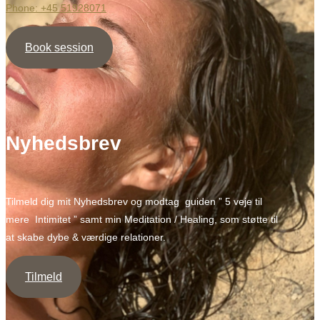
Phone: +45 51928071
Book session
Nyhedsbrev
Tilmeld dig mit Nyhedsbrev og modtag guiden ” 5 veje til
mere Intimitet ” samt min Meditation / Healing, som støtte til
at skabe dybe & værdige relationer.
Tilmeld