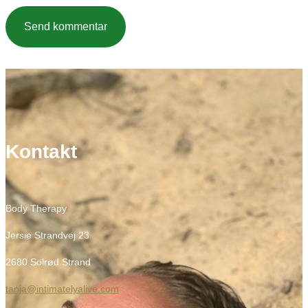
Kontakt
Body Therapy
Jersie Strandvej 23
2680 Solrød Strand
tanja@intimatelyalive.com