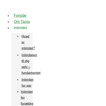
Videre
til
Forside
indhold
Om Tanja
Intimitet
Hvad
er
intimitet?
Intimiteten
til dig
selv –
fundamentet
Intimitet
for par
Intimitet
for
forældre