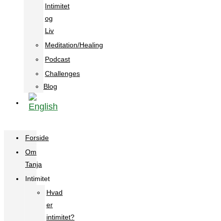
Intimitet
og
Liv
Meditation/Healing
Podcast
Challenges
Blog
Forside
Om
Tanja
Intimitet
Hvad
er
intimitet?