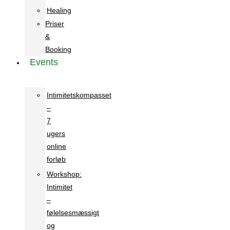
Healing
Priser
&
Booking
Events
Intimitetskompasset
–
7
ugers
online
forløb
Workshop:
Intimitet
–
følelsesmæssigt
og