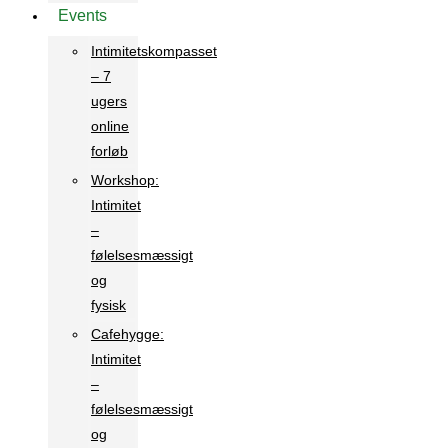
Events
Intimitetskompasset
– 7
ugers
online
forløb
Workshop:
Intimitet
–
følelsesmæssigt
og
fysisk
Cafehygge:
Intimitet
–
følelsesmæssigt
og