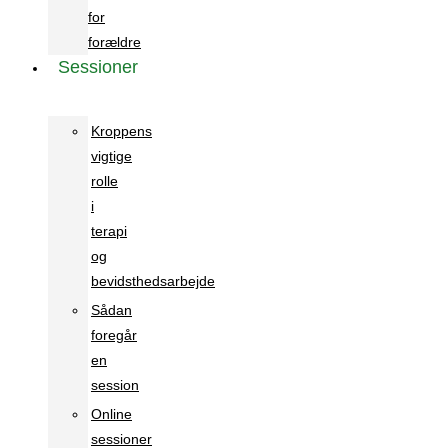
for
forældre
Sessioner
Kroppens
vigtige
rolle
i
terapi
og
bevidsthedsarbejde
Sådan
foregår
en
session
Online
sessioner