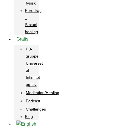
fysisk
Foredrag
–
Sexual
healing
Gratis
FB-
gruppe:
Universet
af
Intimitet
og Liv
Meditation/Healing
Podcast
Challenges
Blog