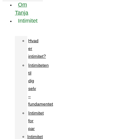
Om
Tanja
Intimitet
Hvad
er
intimitet?
Intimiteten
til
dig
selv
–
fundamentet
Intimitet
for
par
Intimitet