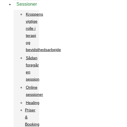
Sessioner
Kroppens
vigtige
rolle i
terapi
og
bevidsthedsarbejde
Sådan
foregår
en
session
Online
sessioner
Healing
Priser
&
Booking