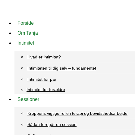
Videre
til
Forside
indhold
Om Tanja
Intimitet
Hvad er intimitet?
Intimiteten til dig selv – fundamentet
Intimitet for par
Intimitet for forældre
Sessioner
Kroppens vigtige rolle i terapi og bevidsthedsarbejde
Sådan foregår en session