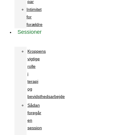
par
Intimitet
for
forældre
Sessioner
Kroppens
vigtige
rolle
i
terapi
og
bevidsthedsarbejde
Sådan
foregår
en
session