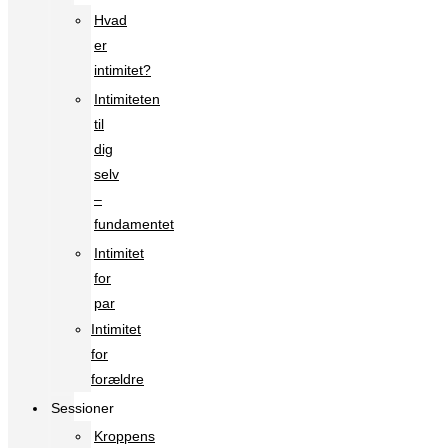
Hvad
er
intimitet?
Intimiteten
til
dig
selv
–
fundamentet
Intimitet
for
par
Intimitet
for
forældre
Sessioner
Kroppens