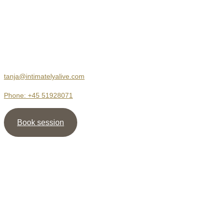
Body Therapy
Jersie Strandvej 23
2680 Solrød Strand
tanja@intimatelyalive.com
Phone: +45 51928071
Book session
Nyhedsbrev