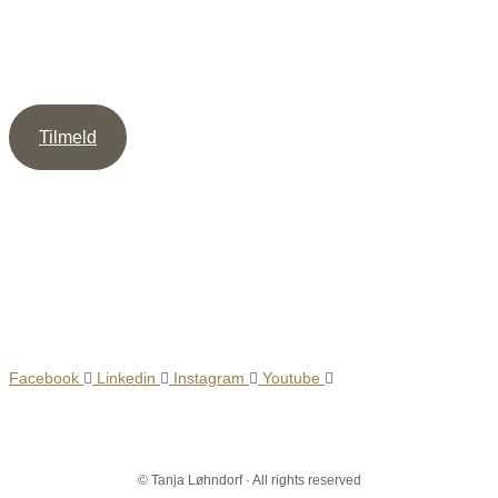
Tilmeld dig mit Nyhedsbrev og modtag guiden ” 5 veje til
mere Intimitet ” samt min Meditation / Healing, som støtte til
at skabe dybe & værdige relationer.
Tilmeld
Sociale Medier
Facebook
Linkedin
Instagram
Youtube
© Tanja Løhndorf · All rights reserved