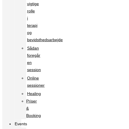
vigtige
rolle
i
terapi
og
bevidsthedsarbejde
Sådan
foregår
en
session
Online
sessioner
Healing
Priser
&
Booking
Events