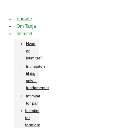
Videre
til
Forside
indhold
Om Tanja
Intimitet
Hvad
er
intimitet?
Intimiteten
til dig
selv –
fundamentet
Intimitet
for par
Intimitet
for
forældre