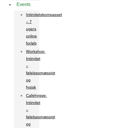
Events
Intimitetskompasset
– 7
ugers
online
forløb
Workshop:
Intimitet
–
følelsesmæssigt
og
fysisk
Cafehygge:
Intimitet
–
følelsesmæssigt
og