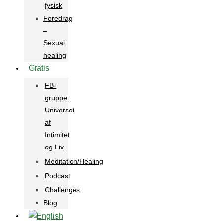
fysisk
Foredrag
–
Sexual
healing
Gratis
FB-
gruppe:
Universet
af
Intimitet
og Liv
Meditation/Healing
Podcast
Challenges
Blog