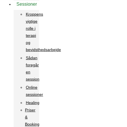
Sessioner
Kroppens
vigtige
rolle i
terapi
og
bevidsthedsarbejde
Sådan
foregår
en
session
Online
sessioner
Healing
Priser
&
Booking