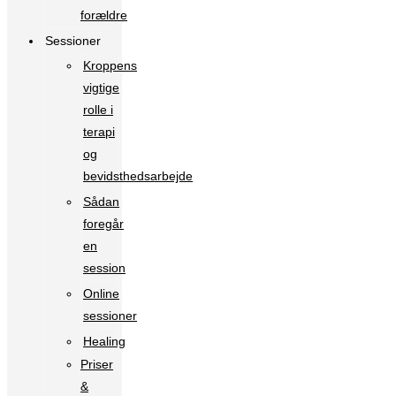
forældre
Sessioner
Kroppens
vigtige
rolle i
terapi
og
bevidsthedsarbejde
Sådan
foregår
en
session
Online
sessioner
Healing
Priser
&