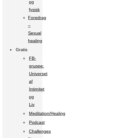
og
fysisk
Foredrag
–
Sexual
healing
Gratis
FB-
gruppe:
Universet
af
Intimitet
og
Liv
Meditation/Healing
Podcast
Challenges