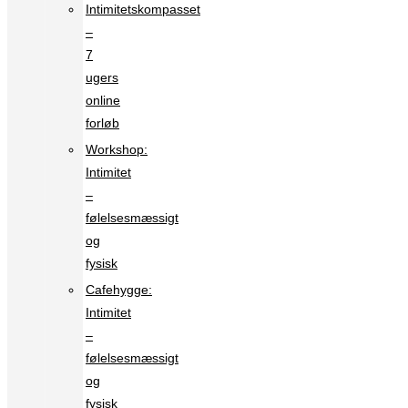
Intimitetskompasset
–
7
ugers
online
forløb
Workshop:
Intimitet
–
følelsesmæssigt
og
fysisk
Cafehygge:
Intimitet
–
følelsesmæssigt
og
fysisk