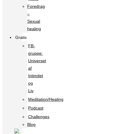
Foredrag
–
Sexual
healing
Gratis
FB-
gruppe:
Universet
af
Intimitet
og
Liv
Meditation/Healing
Podcast
Challenges
Blog