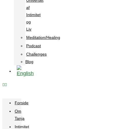
Universet
af
Intimitet
og
Liv
Meditation/Healing
Podcast
Challenges
Blog
Forside
Om
Tanja
Intimitet