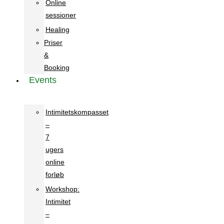
Online
sessioner
Healing
Priser
&
Booking
Events
Intimitetskompasset
–
7
ugers
online
forløb
Workshop:
Intimitet
–