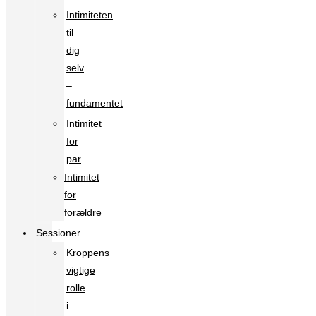
Intimiteten
til
dig
selv
–
fundamentet
Intimitet
for
par
Intimitet
for
forældre
Sessioner
Kroppens
vigtige
rolle
i