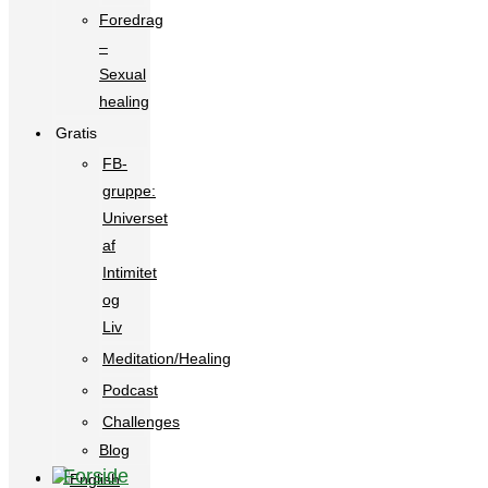
Foredrag
–
Sexual
healing
Gratis
FB-
gruppe:
Universet
af
Intimitet
og
Liv
Meditation/Healing
Podcast
Challenges
Blog
Forside