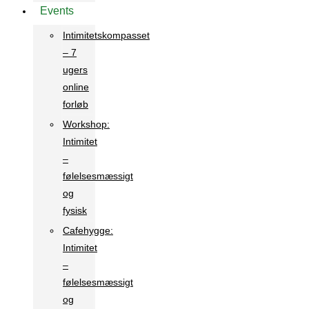
Events
Intimitetskompasset
– 7
ugers
online
forløb
Workshop:
Intimitet
–
følelsesmæssigt
og
fysisk
Cafehygge:
Intimitet
–
følelsesmæssigt
og