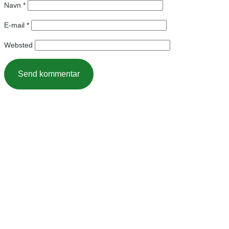
Navn
*
E-mail
*
Websted
Kontakt
Body Therapy
Jersie Strandvej 23