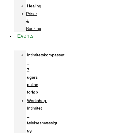
Healing
Priser
&
Booking
Events
Intimitetskompasset
–
7
ugers
online
forløb
Workshop:
Intimitet
–
følelsesmæssigt
og