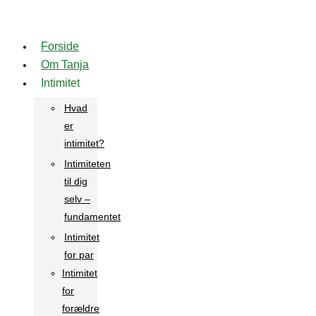
Videre
til
Forside
indhold
Om Tanja
Intimitet
Hvad
er
intimitet?
Intimiteten
til dig
selv –
fundamentet
Intimitet
for par
Intimitet
for
forældre