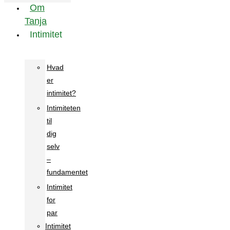
Om
Tanja
Intimitet
Hvad
er
intimitet?
Intimiteten
til
dig
selv
–
fundamentet
Intimitet
for
par
Intimitet