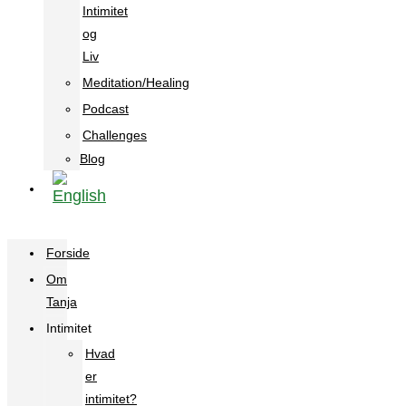
Intimitet
og
Liv
Meditation/Healing
Podcast
Challenges
Blog
Forside
Om
Tanja
Intimitet
Hvad
er
intimitet?