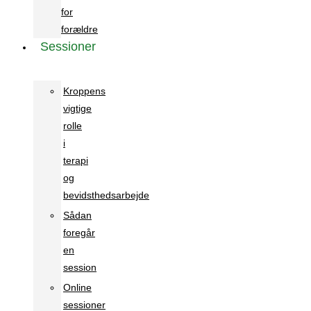
for
forældre
Sessioner
Kroppens
vigtige
rolle
i
terapi
og
bevidsthedsarbejde
Sådan
foregår
en
session
Online
sessioner