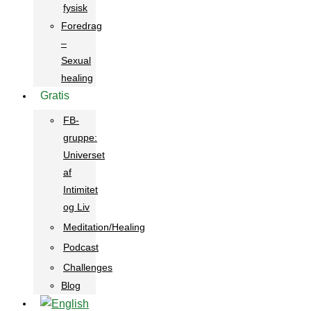
fysisk
Foredrag
–
Sexual
healing
Gratis
FB-
gruppe:
Universet
af
Intimitet
og Liv
Meditation/Healing
Podcast
Challenges
Blog