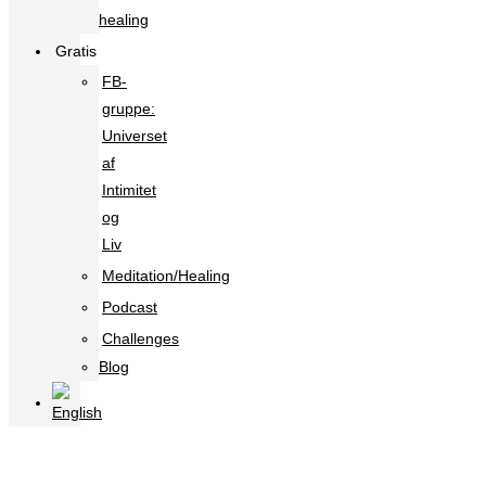
healing
Gratis
FB-
gruppe:
Universet
af
Intimitet
og
Liv
Meditation/Healing
Podcast
Challenges
Blog