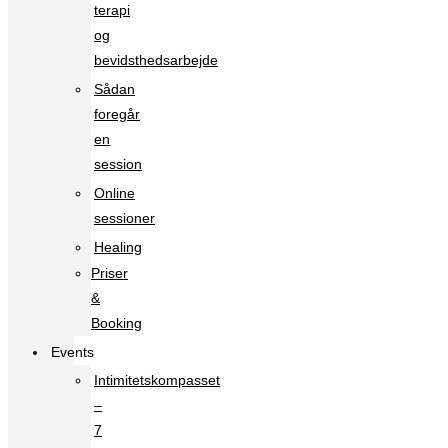
terapi
og
bevidsthedsarbejde
Sådan
foregår
en
session
Online
sessioner
Healing
Priser
&
Booking
Events
Intimitetskompasset
–
7