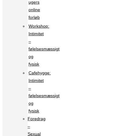
ugers
online
forløb
Workshop:
Intimitet
–
følelsesmæssigt
og
fysisk
Cafehygge:
Intimitet
–
følelsesmæssigt
og
fysisk
Foredrag
–
Sexual