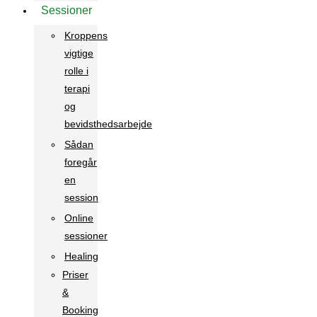
Sessioner
Kroppens
vigtige
rolle i
terapi
og
bevidsthedsarbejde
Sådan
foregår
en
session
Online
sessioner
Healing
Priser
&
Booking