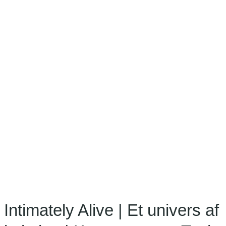
Intimately Alive | Et univers af
intimitet | Kropsterapeut Tanja
Hoeg Løhndorf
Intimately Alive | Et univers af