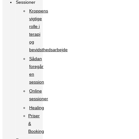
Sessioner
Kroppens
vigtige
rolle i
terapi
og
bevidsthedsarbejde
Sådan
foregår
en
session
Online
sessioner
Healing
Priser
&
Booking