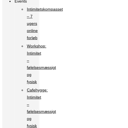
Events
Intimitetskompasset
– 7
ugers
online
forløb
Workshop:
Intimitet
–
følelsesmæssigt
og
fysisk
Cafehygge:
Intimitet
–
følelsesmæssigt
og
fysisk