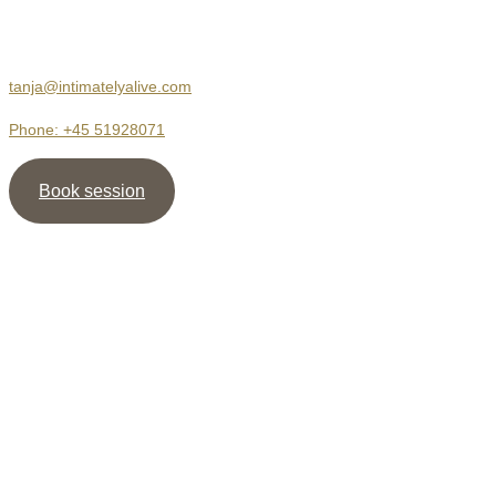
2680 Solrød Strand
tanja@intimatelyalive.com
Phone: +45 51928071
Book session
Nyhedsbrev
Tilmeld dig mit Nyhedsbrev og modtag guiden ” 5 veje til
mere Intimitet ” samt min Meditation / Healing, som støtte til
at skabe dybe & værdige relationer.