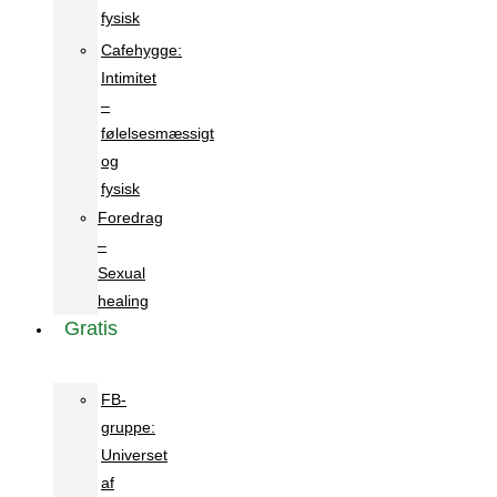
fysisk
Cafehygge:
Intimitet
–
følelsesmæssigt
og
fysisk
Foredrag
–
Sexual
healing
Gratis
FB-
gruppe:
Universet
af