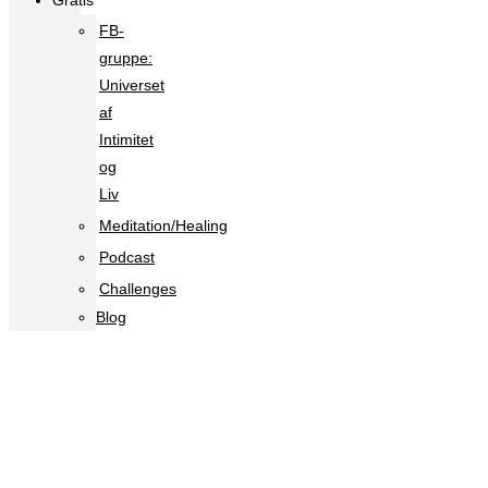
Gratis
FB-
gruppe:
Universet
af
Intimitet
og
Liv
Meditation/Healing
Podcast
Challenges
Blog