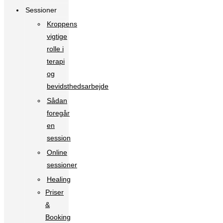
Sessioner
Kroppens
vigtige
rolle i
terapi
og
bevidsthedsarbejde
Sådan
foregår
en
session
Online
sessioner
Healing
Priser
&
Booking