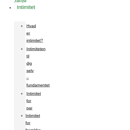
Intimitet
Hvad
er
intimitet?
Intimiteten
til
dig
selv
–
fundamentet
Intimitet
for
par
Intimitet
for