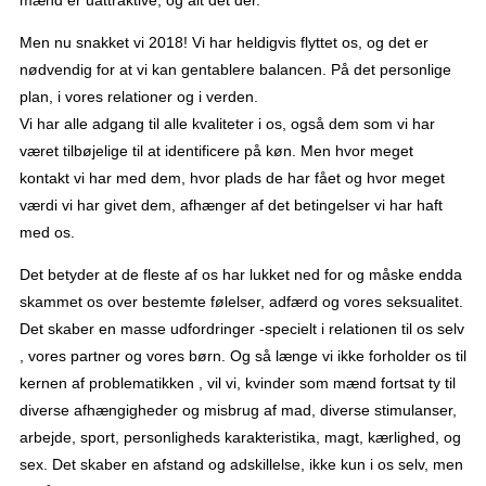
mænd er uattraktive, og alt det der.
Men nu snakket vi 2018! Vi har heldigvis flyttet os, og det er
nødvendig for at vi kan gentablere balancen. På det personlige
plan, i vores relationer og i verden.
Vi har alle adgang til alle kvaliteter i os, også dem som vi har
været tilbøjelige til at identificere på køn. Men hvor meget
kontakt vi har med dem, hvor plads de har fået og hvor meget
værdi vi har givet dem, afhænger af det betingelser vi har haft
med os.
Det betyder at de fleste af os har lukket ned for og måske endda
skammet os over bestemte følelser, adfærd og vores seksualitet.
Det skaber en masse udfordringer -specielt i relationen til os selv
, vores partner og vores børn. Og så længe vi ikke forholder os til
kernen af problematikken , vil vi, kvinder som mænd fortsat ty til
diverse afhængigheder og misbrug af mad, diverse stimulanser,
arbejde, sport, personligheds karakteristika, magt, kærlighed, og
sex. Det skaber en afstand og adskillelse, ikke kun i os selv, men