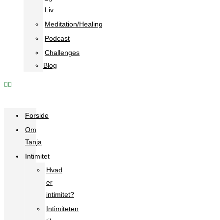
Liv
Meditation/Healing
Podcast
Challenges
Blog
Forside
Om
Tanja
Intimitet
Hvad
er
intimitet?
Intimiteten