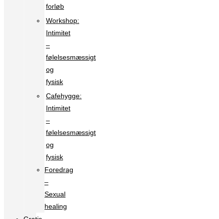
forløb
Workshop:
Intimitet
–
følelsesmæssigt
og
fysisk
Cafehygge:
Intimitet
–
følelsesmæssigt
og
fysisk
Foredrag
–
Sexual
healing