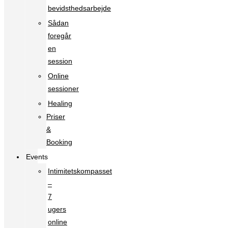
bevidsthedsarbejde
Sådan
foregår
en
session
Online
sessioner
Healing
Priser
&
Booking
Events
Intimitetskompasset
–
7
ugers
online