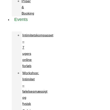
Priser
&
Booking
Events
Intimitetskompasset
–
7
ugers
online
forløb
Workshop:
Intimitet
–
følelsesmæssigt
og
fysisk