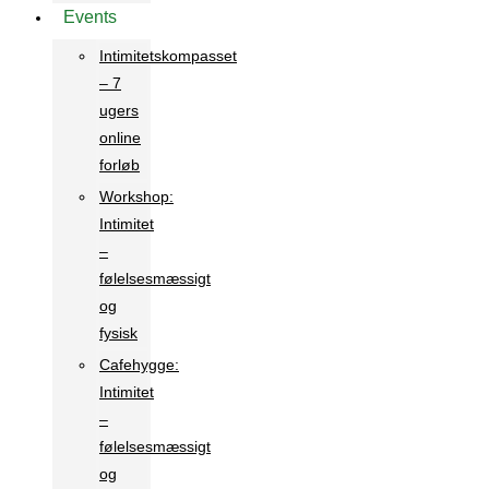
Events
Intimitetskompasset
– 7
ugers
online
forløb
Workshop:
Intimitet
–
følelsesmæssigt
og
fysisk
Cafehygge:
Intimitet
–
følelsesmæssigt
og