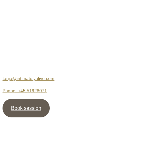
Kontakt
Body Therapy
Jersie Strandvej 23
2680 Solrød Strand
tanja@intimatelyalive.com
Phone: +45 51928071
Book session