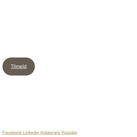
Nyhedsbrev
Tilmeld dig mit Nyhedsbrev og modtag guiden ” 5 veje til
mere Intimitet ” samt min Meditation / Healing, som støtte til
at skabe dybe & værdige relationer.
Tilmeld
Sociale Medier
Facebook
Linkedin
Instagram
Youtube