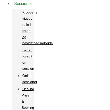
Sessioner
Kroppens
vigtige
rolle i
terapi
og
bevidsthedsarbejde
Sådan
foregår
en
session
Online
sessioner
Healing
Priser
&
Booking