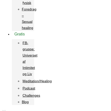
fysisk
Foredrag
–
Sexual
healing
Gratis
FB-
gruppe:
Universet
af
Intimitet
og Liv
Meditation/Healing
Podcast
Challenges
Blog