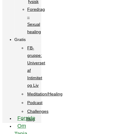
fysisk
Foredrag
–
Sexual
healing
Gratis
FB-
gruppe:
Universet
af
Intimitet
og Liv
Meditation/Healing
Podcast
Challenges
Forside
Blog
Om
Tanja