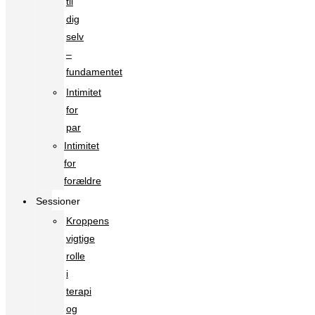
til
dig
selv
–
fundamentet
Intimitet
for
par
Intimitet
for
forældre
Sessioner
Kroppens
vigtige
rolle
i
terapi
og