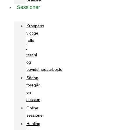
forældre
Sessioner
Kroppens
vigtige
rolle
i
terapi
og
bevidsthedsarbejde
Sådan
foregår
en
session
Online
sessioner
Healing