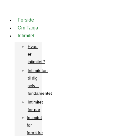
Videre
til
Forside
indhold
Om Tanja
Intimitet
Hvad
er
intimitet?
Intimiteten
til dig
selv –
fundamentet
Intimitet
for par
Intimitet
for
forældre