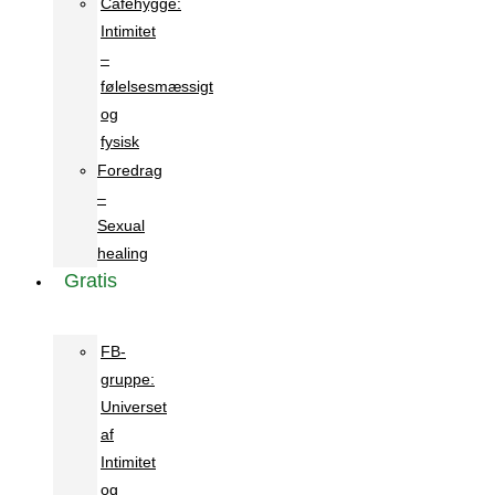
Cafehygge:
Intimitet
–
følelsesmæssigt
og
fysisk
Foredrag
–
Sexual
healing
Gratis
FB-
gruppe:
Universet
af
Intimitet
og