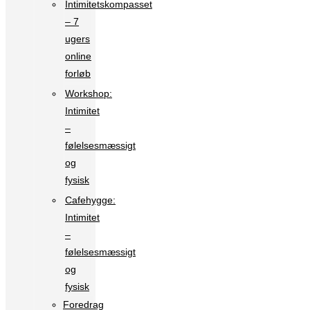
Intimitetskompasset
– 7
ugers
online
forløb
Workshop:
Intimitet
–
følelsesmæssigt
og
fysisk
Cafehygge:
Intimitet
–
følelsesmæssigt
og
fysisk
Foredrag