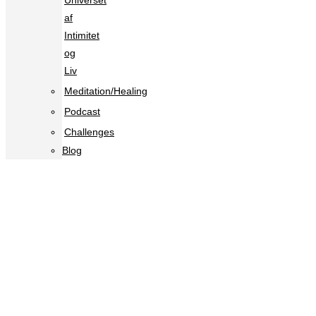
Universet
af
Intimitet
og
Liv
Meditation/Healing
Podcast
Challenges
Blog
Hvilke forandringer ønsker du?