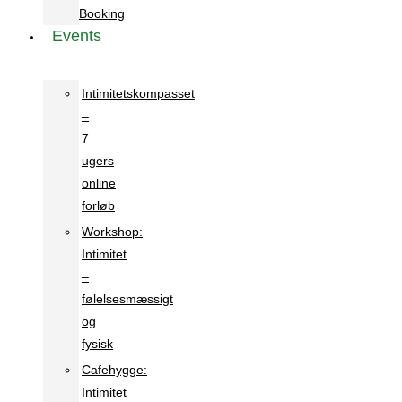
Booking
Events
Intimitetskompasset
–
7
ugers
online
forløb
Workshop:
Intimitet
–
følelsesmæssigt
og
fysisk
Cafehygge:
Intimitet