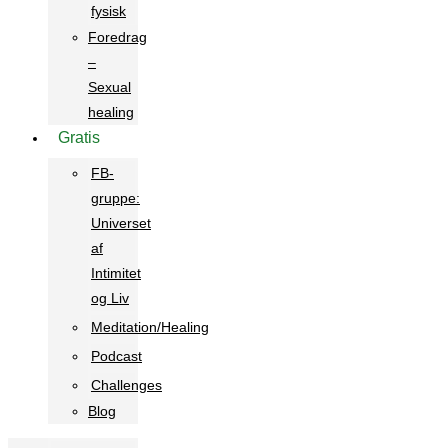
fysisk
Foredrag
–
Sexual
healing
Gratis
FB-
gruppe:
Universet
af
Intimitet
og Liv
Meditation/Healing
Podcast
Challenges
Blog