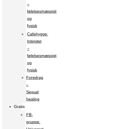
–
følelsesmæssigt
og
fysisk
Cafehygge:
Intimitet
–
følelsesmæssigt
og
fysisk
Foredrag
–
Sexual
healing
Gratis
FB-
gruppe: