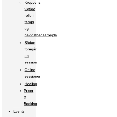
Kroppens
vigtige
rolle i
terapi
og
bevidsthedsarbejde
Sådan
foregår
en
session
Online
sessioner
Healing
Priser
&
Booking
Events