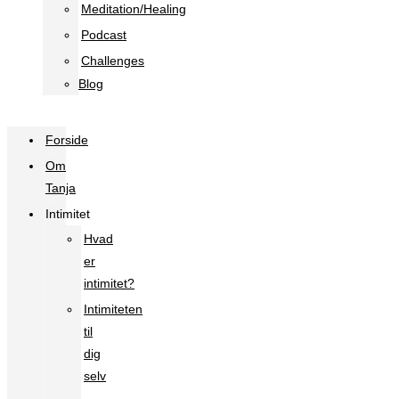
Meditation/Healing
Podcast
Challenges
Blog
Forside
Om
Tanja
Intimitet
Hvad
er
intimitet?
Intimiteten
til
dig
selv
–