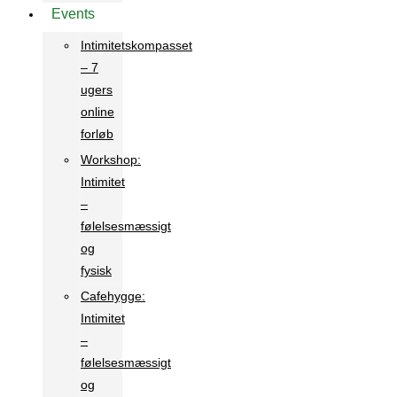
Events
Intimitetskompasset
– 7
ugers
online
forløb
Workshop:
Intimitet
–
følelsesmæssigt
og
fysisk
Cafehygge:
Intimitet
–
følelsesmæssigt
og