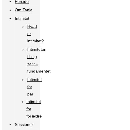
Forside
Om Tanja
Intimitet
Hvad
er
intimitet?
Intimiteten
til dig
selv –
fundamentet
Intimitet
for
par
Intimitet
for
forældre
Sessioner