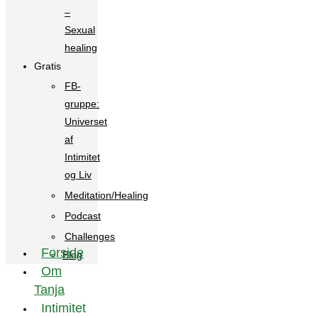
–
Sexual
healing
Gratis
FB-
gruppe:
Universet
af
Intimitet
og Liv
Meditation/Healing
Podcast
Challenges
Forside
Blog
Om
Tanja
Intimitet