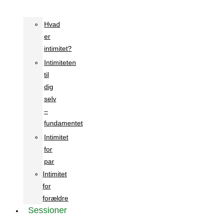
Hvad
er
intimitet?
Intimiteten
til
dig
selv
–
fundamentet
Intimitet
for
par
Intimitet
for
forældre
Sessioner