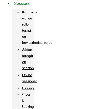
Sessioner
Kroppens
vigtige
rolle i
terapi
og
bevidsthedsarbejde
Sådan
foregår
en
session
Online
sessioner
Healing
Priser
&
Booking