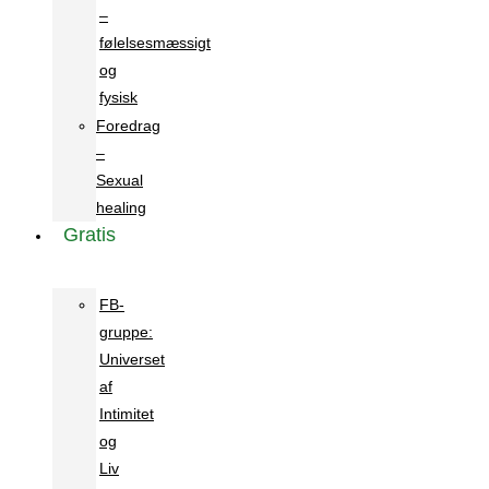
–
følelsesmæssigt
og
fysisk
Foredrag
–
Sexual
healing
Gratis
FB-
gruppe:
Universet
af
Intimitet
og
Liv