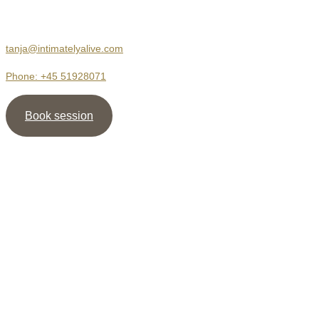
2680 Solrød Strand
tanja@intimatelyalive.com
Phone: +45 51928071
Book session
Nyhedsbrev
Tilmeld dig mit Nyhedsbrev og modtag guiden ” 5 veje til
mere Intimitet ” samt min Meditation / Healing, som støtte til
at skabe dybe & værdige relationer.