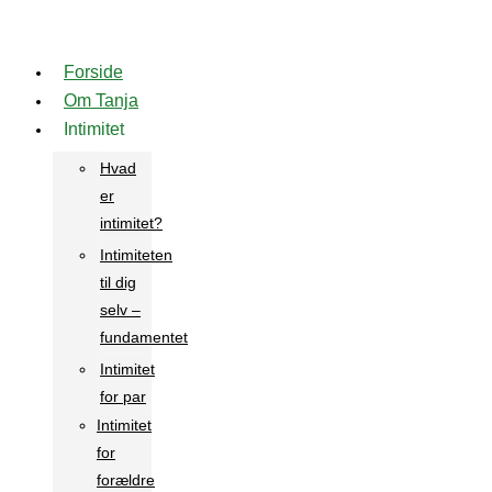
Videre
til
Forside
indhold
Om Tanja
Intimitet
Hvad
er
intimitet?
Intimiteten
til dig
selv –
fundamentet
Intimitet
for par
Intimitet
for
forældre