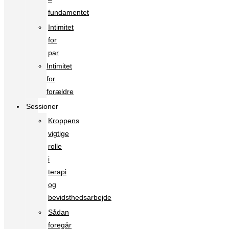
fundamentet
Intimitet
for
par
Intimitet
for
forældre
Sessioner
Kroppens
vigtige
rolle
i
terapi
og
bevidsthedsarbejde
Sådan
foregår