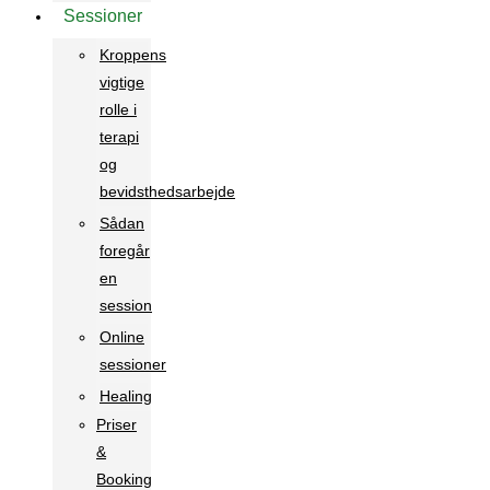
Sessioner
Kroppens
vigtige
rolle i
terapi
og
bevidsthedsarbejde
Sådan
foregår
en
session
Online
sessioner
Healing
Priser
&
Booking