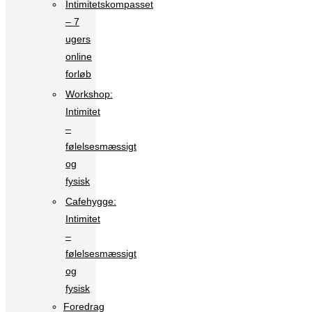
Intimitetskompasset
– 7
ugers
online
forløb
Workshop:
Intimitet
–
følelsesmæssigt
og
fysisk
Cafehygge:
Intimitet
–
følelsesmæssigt
og
fysisk
Foredrag