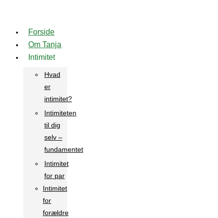
Videre
til
Forside
indhold
Om Tanja
Intimitet
Hvad
er
intimitet?
Intimiteten
til dig
selv –
fundamentet
Intimitet
for par
Intimitet
for
forældre