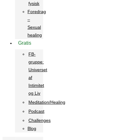
fysisk
Foredrag
–
Sexual
healing
Gratis
FB-
gruppe:
Universet
af
Intimitet
og Liv
Meditation/Healing
Podcast
Challenges
Blog