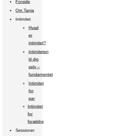
Forside
Om Tanja
Intimitet
Hvad
er
intimitet?
Intimiteten
til dig
selv –
fundamentet
Intimitet
for
par
Intimitet
for
forældre
Sessioner