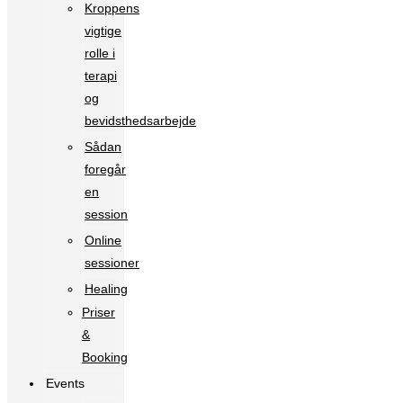
Kroppens
vigtige
rolle i
terapi
og
bevidsthedsarbejde
Sådan
foregår
en
session
Online
sessioner
Healing
Priser
&
Booking
Events