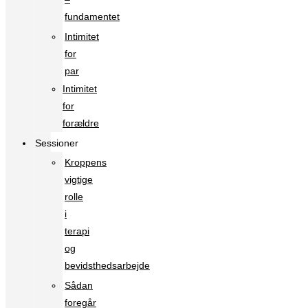
fundamentet
Intimitet
for
par
Intimitet
for
forældre
Sessioner
Kroppens
vigtige
rolle
i
terapi
og
bevidsthedsarbejde
Sådan
foregår