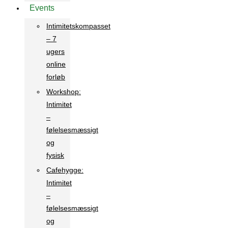
Events
Intimitetskompasset
– 7
ugers
online
forløb
Workshop:
Intimitet
–
følelsesmæssigt
og
fysisk
Cafehygge:
Intimitet
–
følelsesmæssigt
og