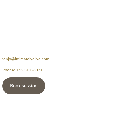
Kontakt
Body Therapy
Jersie Strandvej 23
2680 Solrød Strand
tanja@intimatelyalive.com
Phone: +45 51928071
Book session
Nyhedsbrev