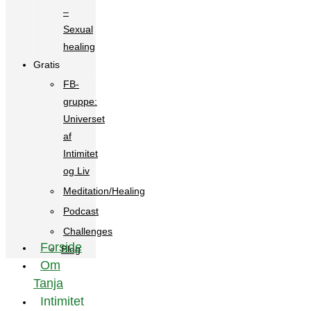
–
Sexual
healing
Gratis
FB-
gruppe:
Universet
af
Intimitet
og Liv
Meditation/Healing
Podcast
Challenges
Forside
Blog
Om
Tanja
Intimitet