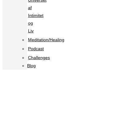
Universet
af
Intimitet
og
Liv
Meditation/Healing
Podcast
Challenges
Blog
Er du bange for, at andre