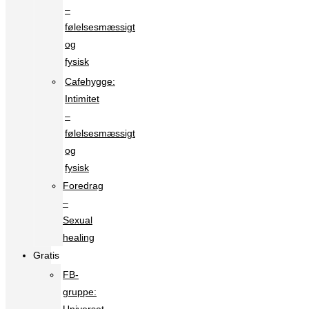
–
følelsesmæssigt
og
fysisk
Cafehygge:
Intimitet
–
følelsesmæssigt
og
fysisk
Foredrag
–
Sexual
healing
Gratis
FB-
gruppe: