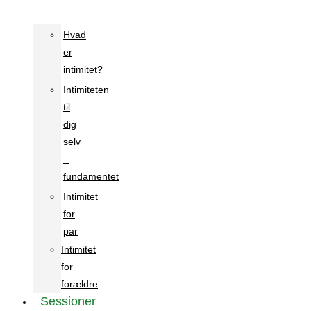
Hvad
er
intimitet?
Intimiteten
til
dig
selv
–
fundamentet
Intimitet
for
par
Intimitet
for
forældre
Sessioner