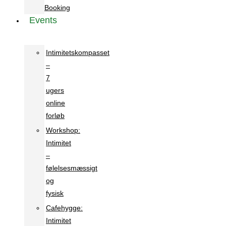
Booking
Events
Intimitetskompasset
–
7
ugers
online
forløb
Workshop:
Intimitet
–
følelsesmæssigt
og
fysisk
Cafehygge:
Intimitet