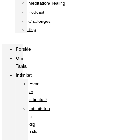
Meditation/Healing
Podcast
Challenges
Blog
Forside
Om
Tanja
Intimitet
Hvad
er
intimitet?
Intimiteten
til
dig
selv
–