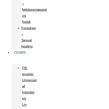
–
følelsesmæssigt
og
fysisk
Foredrag
–
Sexual
healing
Gratis
FB-
gruppe:
Universet
af
Intimitet
og
Liv