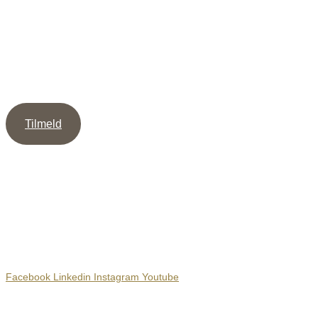
Tilmeld dig mit Nyhedsbrev og modtag guiden ” 5 veje til
mere Intimitet ” samt min Meditation / Healing, som støtte til
at skabe dybe & værdige relationer.
Tilmeld
Sociale Medier
Facebook
Linkedin
Instagram
Youtube