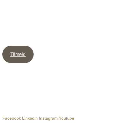
Tilmeld dig mit Nyhedsbrev og modtag guiden ” 5 veje til
mere Intimitet ” samt min Meditation / Healing, som støtte til
at skabe dybe & værdige relationer.
Tilmeld
Sociale Medier
Facebook
Linkedin
Instagram
Youtube