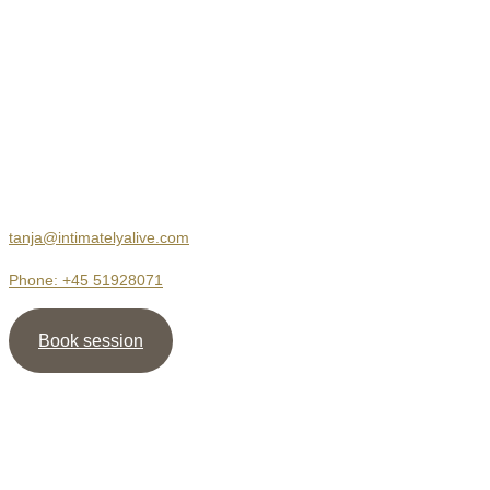
Kontakt
Body Therapy
Jersie Strandvej 23
2680 Solrød Strand
tanja@intimatelyalive.com
Phone: +45 51928071
Book session
Nyhedsbrev